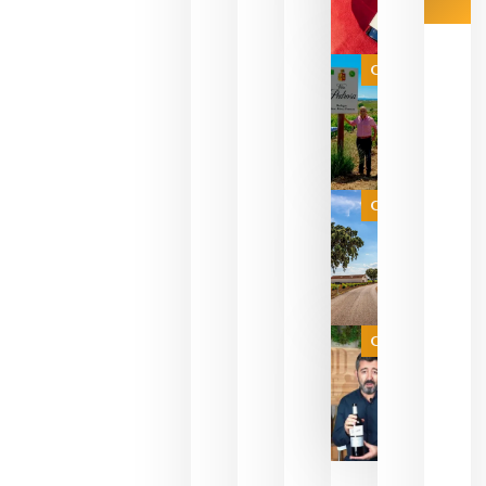
Las 7
bodegas
que ya
Categoría
pueden
descorcha
sus vinos
para
celebrar
que su
selección
es
Categoría
campeona
del mundo
sin
necesidad
de espera
a que se
juegue la
Categoría
final
julio 16,
2026
La FEV
critica la
reducción
de las