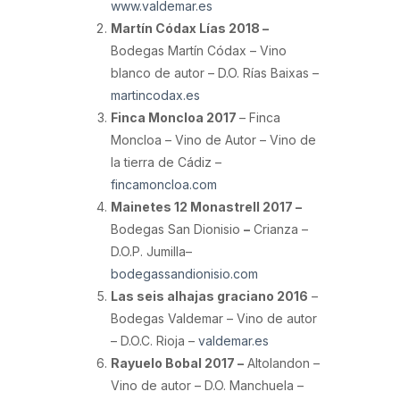
www.valdemar.es
Martín Códax Lías 2018 –
Bodegas Martín Códax – Vino
blanco de autor – D.O. Rías Baixas –
martincodax.es
Finca Moncloa 2017
– Finca
Moncloa – Vino de Autor – Vino de
la tierra de Cádiz –
fincamoncloa.com
Mainetes 12 Monastrell 2017 –
Bodegas San Dionisio
–
Crianza –
D.O.P. Jumilla–
bodegassandionisio.com
Las seis alhajas graciano 2016
–
Bodegas Valdemar – Vino de autor
– D.O.C. Rioja –
valdemar.es
Rayuelo Bobal 2017 –
Altolandon –
Vino de autor – D.O. Manchuela –