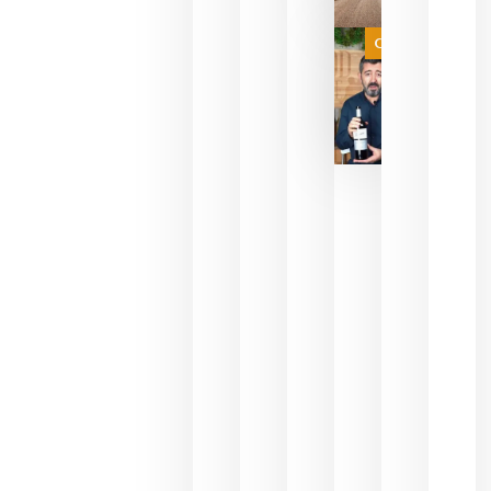
a que se
juegue la
Categoría
final
julio 16,
2026
La FEV
critica la
reducción
de las
ayudas a
la
promoción
del vino y
alerta del
impacto
para las
bodegas
españolas
julio 13,
2026
HIP 2027
reunirá en
Madrid al
sector
Horeca