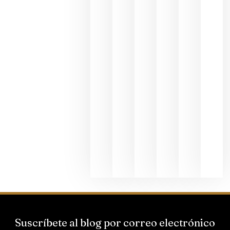
en una
exposició
fotográfic
dedicada
al godello
junio 24,
2026
La apuest
de
Bodegas
Hispano
Suizas por
el magnu
que desafí
al
Champagn
junio 24,
2026
Suscríbete al blog por correo electrónico