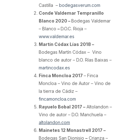
Castilla –
bodegasverum.com
Conde Valdemar Tempranillo
Blanco 2020 –
Bodegas Valdemar
– Blanco
–
D.O.C. Rioja –
www.valdemar.es
Martín Códax Lías 2018 –
Bodegas Martín Códax – Vino
blanco de autor – D.O. Rías Baixas –
martincodax.es
Finca Moncloa 2017
– Finca
Moncloa – Vino de Autor – Vino de
la tierra de Cádiz –
fincamoncloa.com
Rayuelo Bobal 2017 –
Altolandon –
Vino de autor – D.O. Manchuela –
altolandon.com
Mainetes 12 Monastrell 2017 –
Bodegas San Dionisio
–
Crianza –