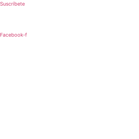
Ir
Suscríbete
al
contenido
Facebook-f