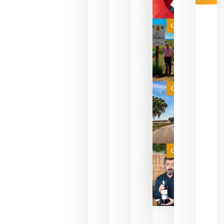
Las 7
bodegas
que ya
Categoría
pueden
descorcha
sus vinos
para
celebrar
que su
selección
es
Categoría
campeona
del mundo
sin
necesidad
de espera
a que se
juegue la
Categoría
final
julio 16,
2026
La FEV
critica la
reducción
de las
ayudas a