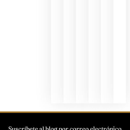
en una
exposició
fotográfic
dedicada
al godello
junio 24,
2026
La apuest
de
Bodegas
Hispano
Suizas por
el magnu
que desafí
al
Champagn
junio 24,
2026
Suscríbete al blog por correo electrónico