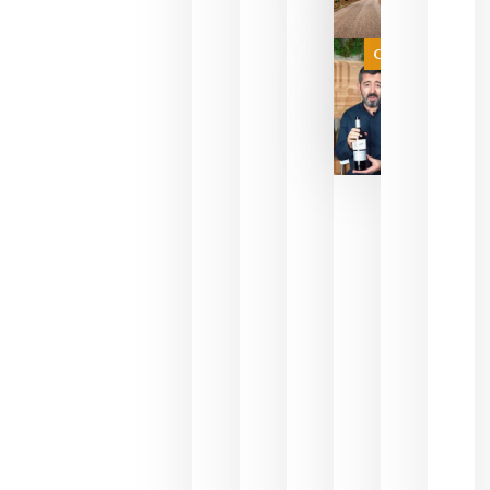
de espera
a que se
juegue la
Categoría
final
julio 16,
2026
La FEV
critica la
reducción
de las
ayudas a
la
promoción
del vino y
alerta del
impacto
para las
bodegas
españolas
julio 13,
2026
HIP 2027
reunirá en
Madrid al
sector