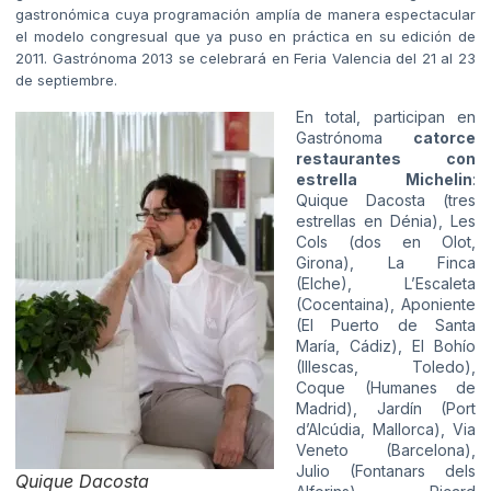
gastronómica cuya programación amplía de manera espectacular
el modelo congresual que ya puso en práctica en su edición de
2011. Gastrónoma 2013 se celebrará en Feria Valencia del 21 al 23
de septiembre.
En total, participan en
Gastrónoma
catorce
restaurantes con
estrella Michelin
:
Quique Dacosta (tres
estrellas en Dénia), Les
Cols (dos en Olot,
Girona), La Finca
(Elche), L’Escaleta
(Cocentaina), Aponiente
(El Puerto de Santa
María, Cádiz), El Bohío
(Illescas, Toledo),
Coque (Humanes de
Madrid), Jardín (Port
d’Alcúdia, Mallorca), Via
Veneto (Barcelona),
Julio (Fontanars dels
Quique Dacosta