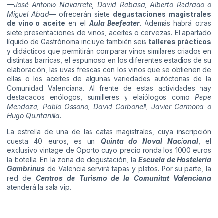
—José Antonio Navarrete, David Rabasa, Alberto Redrado o
Miguel Abad—
ofrecerán siete
degustaciones magistrales
de vino o aceite
en el
Aula Beefeater
. Además habrá otras
siete presentaciones de vinos, aceites o cervezas. El apartado
líquido de Gastrónoma incluye también seis
talleres prácticos
y didácticos que permitirán comparar vinos similares criados en
distintas barricas, el espumoso en los diferentes estadios de su
elaboración, las uvas frescas con los vinos que se obtienen de
ellas o los aceites de algunas variedades autóctonas de la
Comunidad Valenciana. Al frente de estas actividades hay
destacados enólogos, sumilleres y elaiólogos como
Pepe
Mendoza, Pablo Ossorio, David Carbonell, Javier Carmona o
Hugo Quintanilla.
La estrella de una de las catas magistrales, cuya inscripción
cuesta 40 euros, es un
Quinta do Noval Nacional
, el
exclusivo vintage de Oporto cuyo precio ronda los 1000 euros
la botella. En la zona de degustación, la
Escuela de Hostelería
Gambrinus
de Valencia servirá tapas y platos. Por su parte, la
red de
Centros de Turismo de la Comunitat Valenciana
atenderá la sala vip.