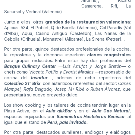
Alforins), Ricard
Camarena, Riff, La
Sucursal y Vertical (Valencia).
Junto a ellos, otros
grandes de la restauración valenciana
:
Apicius, 534, El Poblet, Q de Barella (Valencia), Cal Paradís (Val
d’Alba), Aqua, Casino Antiguo (Castellón), Las Nanas de la
Cebolla (Orihuela), Monastrell (Alicante), La Sirena (Petrer)…
Por otra parte, quince destacados profesionales de la cocina,
la repostería y la docencia impartirán
clases magistrales
para grupos reducidos. Entre estos hay dos profesores del
Basque Culinary Center
—Luis Arrufat y Jorge Bretón—
o
chefs como
Vicente Patiño y Evarist Miralles
—responsable de
cocina del
Invattur
—, además de ocho reposteros del
Colectivo 21° Brix
, con auténticos referentes del sector:
Carles
Mampel, Rafa Delgado, Josep Mª Ribé o Rubén Álvarez,
que
presentará su nuevo proyecto dulce.
Los show cooking y los talleres de cocina tendrán lugar en la
Plaza Activa, en el
Aula qlikBar
y en el
Aula Gas Natural
,
espacios equipados por
Suministros Hosteleros Benissa
, al
igual que el stand de
Perú, país invitado.
Por otra parte, destacados sumilleres, enólogos y elaiólogos