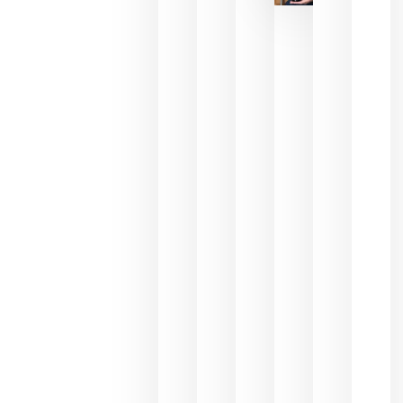
reducción
de las
ayudas a
la
promoción
del vino y
alerta del
impacto
para las
bodegas
españolas
julio 13,
2026
HIP 2027
reunirá en
Madrid al
sector
Horeca
para defini
las
prioridade
de la
hostelería
del futuro
julio 9,
2026