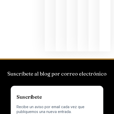
de
Bodegas
Hispano
Suizas por
el magnu
que desafí
al
Champagn
junio 24,
2026
Suscríbete al blog por correo electrónico
Suscríbete
Recibe un aviso por email cada vez que
publiquemos una nueva entrada.