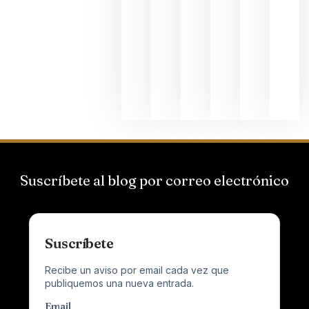
Bodegas
Hispano
Suizas por
el magnu
que desafí
al
Champagn
junio 24,
2026
Suscríbete al blog por correo electrónico
Suscríbete
Recibe un aviso por email cada vez que
publiquemos una nueva entrada.
Email