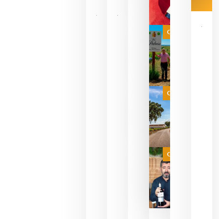
Las 7
bodegas
que ya
Categoría
pueden
descorcha
sus vinos
para
celebrar
que su
selección
es
Categoría
campeona
del mundo
sin
necesidad
de espera
a que se
juegue la
Categoría
final
julio 16,
2026
La FEV
critica la
reducción
de las