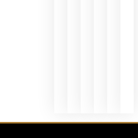
Valdeorras
en una
exposició
fotográfic
dedicada
al godello
junio 24,
2026
La apuest
de
Bodegas
Hispano
Suizas por
el magnu
que desafí
al
Champagn
junio 24,
2026