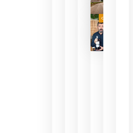
de espera
a que se
juegue la
Categoría
final
julio 16,
2026
La FEV
critica la
reducción
de las
ayudas a
la
promoción
del vino y
alerta del
impacto
para las
bodegas
españolas
julio 13,
2026
HIP 2027
reunirá en
Madrid al