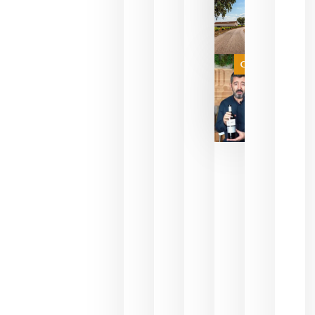
sin
necesidad
de espera
a que se
juegue la
Categoría
final
julio 16,
2026
La FEV
critica la
reducción
de las
ayudas a
la
promoción
del vino y
alerta del
impacto
para las
bodegas
españolas
julio 13,
2026
HIP 2027