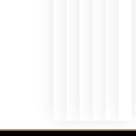
del Duero
y
Valdeorras
en una
exposició
fotográfic
dedicada
al godello
junio 24,
2026
La apuest
de
Bodegas
Hispano
Suizas por
el magnu
que desafí
al
Champagn
junio 24,
2026