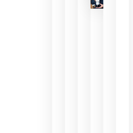
critica la
reducción
de las
ayudas a
la
promoción
del vino y
alerta del
impacto
para las
bodegas
españolas
julio 13,
2026
HIP 2027
reunirá en
Madrid al
sector
Horeca
para defini
las
prioridade
de la
hostelería
del futuro
julio 9,