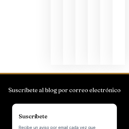
La apuest
de
Bodegas
Hispano
Suizas por
el magnu
que desafí
al
Champagn
junio 24,
2026
Suscríbete al blog por correo electrónico
Suscríbete
Recibe un aviso por email cada vez que