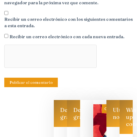
navegador para la próxima vez que comente.
Recibir un correo electrónico con los siguientes comentarios
a esta entrada.
Recibir un correo electrónico con cada nueva entrada.
Categoría
Descarga
Descarga
Ultimas
Win
gratis
gratis
noticias
up
con
Las 7