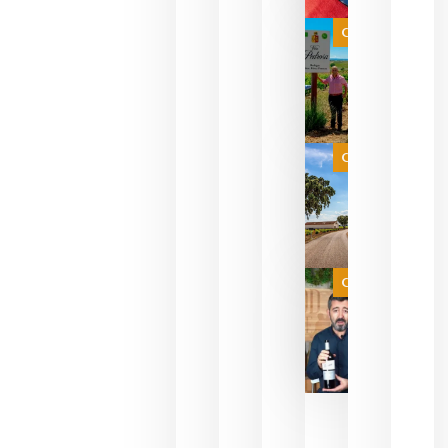
bodegas
que ya
Categoría
pueden
descorcha
sus vinos
para
celebrar
que su
selección
es
Categoría
campeona
del mundo
sin
necesidad
de espera
a que se
juegue la
Categoría
final
julio 16,
2026
La FEV
critica la
reducción
de las
ayudas a
la