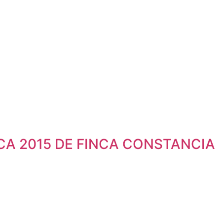
CA 2015 DE FINCA CONSTANCIA