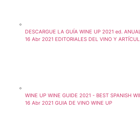
DESCARGUE LA GUÍA WINE UP 2021 ed. ANUAL (
16 Abr 2021
EDITORIALES DEL VINO Y ARTÍCU
WINE UP WINE GUIDE 2021 - BEST SPANISH WIN
16 Abr 2021
GUIA DE VINO WINE UP