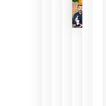
Categoría
final
julio 16,
2026
La FEV
critica la
reducción
de las
ayudas a
la
promoción
del vino y
alerta del
impacto
para las
bodegas
españolas
julio 13,
2026
HIP 2027
reunirá en
Madrid al
sector
Horeca
para defini
las