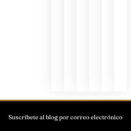
fotográfic
dedicada
al godello
junio 24,
2026
La apuest
de
Bodegas
Hispano
Suizas por
el magnu
que desafí
al
Champagn
junio 24,
2026
Suscríbete al blog por correo electrónico