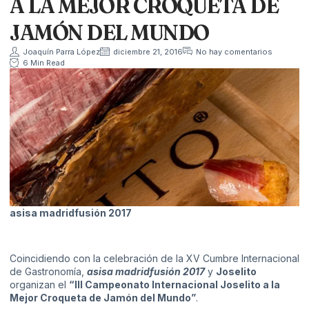
A LA MEJOR CROQUETA DE
JAMÓN DEL MUNDO
Joaquín Parra López
diciembre 21, 2016
No hay comentarios
6 Min Read
asisa madridfusi
ó
n 2017
Coincidiendo con la celebración de la XV Cumbre Internacional
de Gastronomía,
asisa madridfusi
ó
n 2017
y
Joselito
organizan el
“
III Campeonato Internacional Joselito a la
Mejor Croqueta de Jam
ó
n del Mundo
”
.