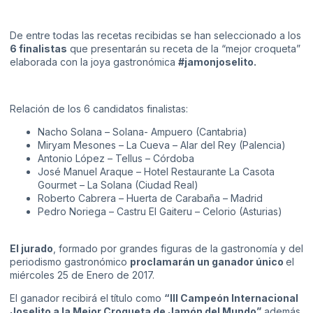
De entre todas las recetas recibidas se han seleccionado a los
6 finalistas
que presentarán su receta de la “mejor croqueta”
elaborada con la joya gastronómica
#jamonjoselito.
Relación de los 6 candidatos finalistas:
Nacho Solana – Solana- Ampuero (Cantabria)
Miryam Mesones – La Cueva – Alar del Rey (Palencia)
Antonio López – Tellus – Córdoba
José Manuel Araque – Hotel Restaurante La Casota
Gourmet – La Solana (Ciudad Real)
Roberto Cabrera – Huerta de Carabaña – Madrid
Pedro Noriega – Castru El Gaiteru – Celorio (Asturias)
El jurado
, formado por grandes figuras de la gastronomía y del
periodismo gastronómico
proclamar
á
n un ganador
ú
nico
el
miércoles 25 de Enero de 2017.
El ganador recibirá el título como
“
III Campe
ó
n Internacional
Joselito a la Mejor Croqueta de Jam
ó
n del Mundo
”
además