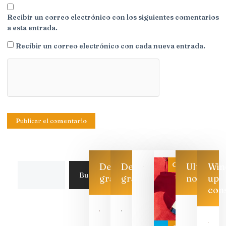
Recibir un correo electrónico con los siguientes comentarios
a esta entrada.
Recibir un correo electrónico con cada nueva entrada.
Categoría
Descarga
Descarga
Ultimas
Win
Buscar
gratis
gratis
noticias
up
con
Las 7
bodegas
que ya