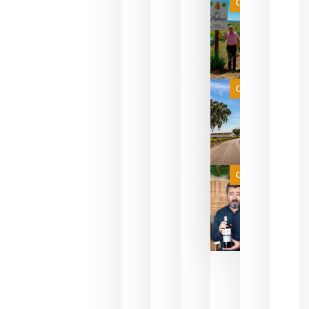
Categoría
pueden
descorcha
sus vinos
para
celebrar
que su
selección
es
Categoría
campeona
del mundo
sin
necesidad
de espera
a que se
juegue la
Categoría
final
julio 16,
2026
La FEV
critica la
reducción
de las
ayudas a
la
promoción
del vino y