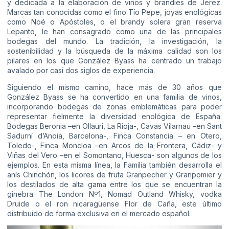
y dedicada a la elaboración de vinos y brandies de Jerez.
Marcas tan conocidas como el fino Tío Pepe, joyas enológicas
como Noé o Apóstoles, o el brandy solera gran reserva
Lepanto, le han consagrado como una de las principales
bodegas del mundo. La tradición, la investigación, la
sostenibilidad y la búsqueda de la máxima calidad son los
pilares en los que González Byass ha centrado un trabajo
avalado por casi dos siglos de experiencia.
Siguiendo el mismo camino, hace más de 30 años que
González Byass se ha convertido en una familia de vinos,
incorporando bodegas de zonas emblemáticas para poder
representar fielmente la diversidad enológica de España.
Bodegas Beronia –en Ollauri, La Rioja-, Cavas Vilarnau –en Sant
Sadurní d’Anoia, Barcelona-, Finca Constancia – en Otero,
Toledo-, Finca Moncloa –en Arcos de la Frontera, Cádiz- y
Viñas del Vero –en el Somontano, Huesca- son algunos de los
ejemplos. En esta misma línea, la Familia también desarrolla el
anís Chinchón, los licores de fruta Granpecher y Granpomier y
los destilados de alta gama entre los que se encuentran la
ginebra The London Nº1, Nomad Outland Whisky, vodka
Druide o el ron nicaragüense Flor de Caña, este último
distribuido de forma exclusiva en el mercado español.