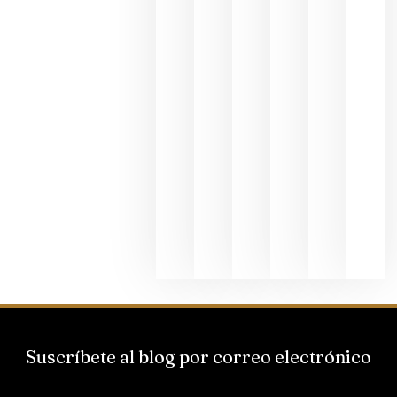
hostelería
julio 8, 20
Pago de
los
Capellane
une Ribera
del Duero
y
Valdeorras
en una
exposició
fotográfic
dedicada
al godello
junio 24,
2026
Suscríbete al blog por correo electrónico