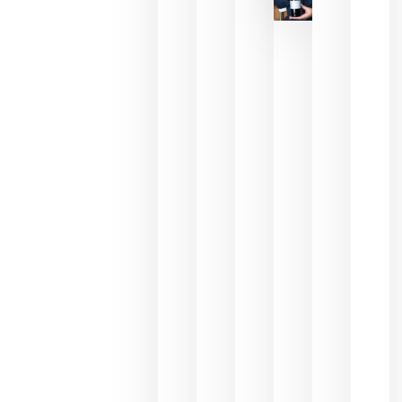
sus vinos
para
celebrar
que su
selección
es
campeona
del mundo
sin
necesidad
de espera
a que se
juegue la
final
julio 16,
2026
La FEV
critica la
reducción
de las
ayudas a
la
promoción
del vino y
alerta del
impacto
para las