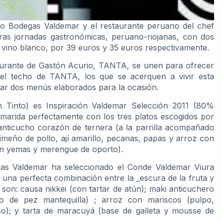
 Bodegas Valdemar y el restaurante peruano del chef
s jornadas gastronómicas, peruano-riojanas, con dos
 vino blanco, por 39 euros y 35 euros respectivamente.
aurante de Gastón Acurio, TANTA, se unen para ofrecer
 el techo de TANTA, los que se acerquen a vivir esta
tar dos menús elaborados para la ocasión.
n Tinto) es Inspiración Valdemar Selección 2011 (80%
marida perfectamente con los tres platos escogidos por
anticucho corazón de ternera (a la parrilla acompañado
o limeño de pollo, ají amarillo, pecanas, papas y arroz con
con yemas y merengue de oporto).
as Valdemar ha seleccionado el Conde Valdemar Viura
una perfecta combinación entre la _escura de la fruta y
 son: causa nikkei (con tartar de atún); maki anticuchero
o de pez mantequilla) ; arroz con mariscos (pulpo,
so); y tarta de maracuyá (base de galleta y mousse de