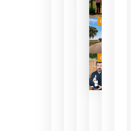
para
celebrar
que su
selección
es
Categoría
campeona
del mundo
sin
necesidad
de espera
a que se
juegue la
Categoría
final
julio 16,
2026
La FEV
critica la
reducción
de las
ayudas a
la
promoción
del vino y
alerta del
impacto
para las