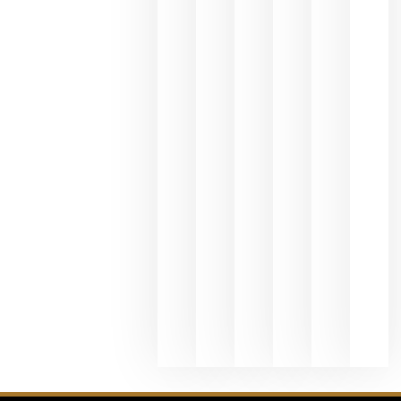
une Ribera
del Duero
y
Valdeorras
en una
exposició
fotográfic
dedicada
al godello
junio 24,
2026
La apuest
de
Bodegas
Hispano
Suizas por
el magnu
que desafí
al
Champagn
junio 24,
2026