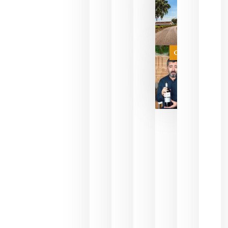
del mundo
sin
necesidad
de espera
a que se
juegue la
Categoría
final
julio 16,
2026
La FEV
critica la
reducción
de las
ayudas a
la
promoción
del vino y
alerta del
impacto
para las
bodegas
españolas
julio 13,
2026
HIP 2027