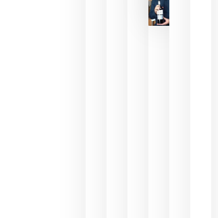
La FEV
critica la
reducción
de las
ayudas a
la
promoción
del vino y
alerta del
impacto
para las
bodegas
españolas
julio 13,
2026
HIP 2027
reunirá en
Madrid al
sector
Horeca
para defini
las
prioridade
de la
hostelería
del futuro