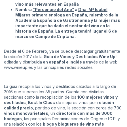
vino más relevantes en España
Nombra
“Personaje del Año”
a
Dña. Mª Isabel
Mijares
primera enóloga en España, miembro de la
Academia Española de Gastronomía y la mujer más
importante que ha dado el sector del vino en la
historia de España. La entrega tendrá lugar el 6 de
marzo en Campo de Criptana.
Desde el 6 de Febrero, ya se puede descargar gratuitamente
la edición 2017 de la
Guía de Vinos y Destilados Wine Up!
editada y distribuida
en español e
inglés
a través de la web
www.wineup.es
y las principales redes sociales.
La guía recopila los vinos y destilados catados a lo largo de
2016 que superan los 85 puntos. Cuenta con distintas
secciones como la recopilación de los
100 mejores vinos y
destilados
,
Best In Class
de mejores vinos por
relación
calidad precio
, por tipo de vino, la sección con cerca de 700
vinos monovarietales
, un
directorio con más de 3000
bodegas
, las principales Denominaciones de Origen e I.G.P. y
una relación con los
blogs y blogueros de vino más