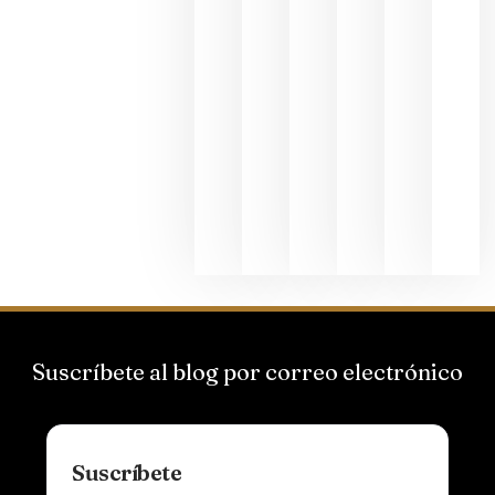
2026
La apuest
de
Bodegas
Hispano
Suizas por
el magnu
que desafí
al
Champagn
junio 24,
2026
Suscríbete al blog por correo electrónico
Suscríbete