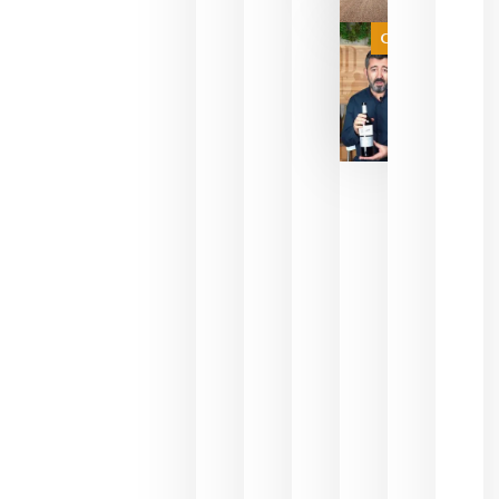
a que se
juegue la
Categoría
final
julio 16,
2026
La FEV
critica la
reducción
de las
ayudas a
la
promoción
del vino y
alerta del
impacto
para las
bodegas
españolas
julio 13,
2026
HIP 2027
reunirá en
Madrid al
sector
Horeca