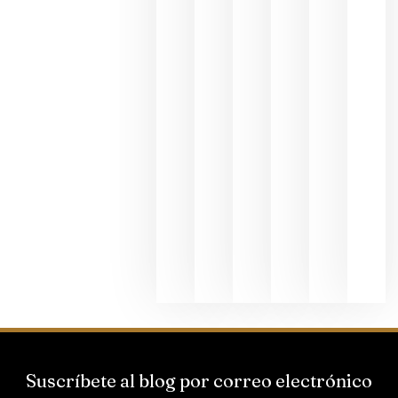
exposició
fotográfic
dedicada
al godello
junio 24,
2026
La apuest
de
Bodegas
Hispano
Suizas por
el magnu
que desafí
al
Champagn
junio 24,
2026
Suscríbete al blog por correo electrónico