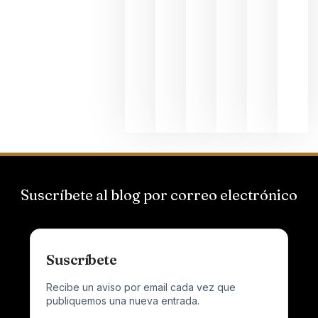
de
Bodegas
Hispano
Suizas por
el magnu
que desafí
al
Champagn
junio 24,
2026
Suscríbete al blog por correo electrónico
Suscríbete
Recibe un aviso por email cada vez que
publiquemos una nueva entrada.