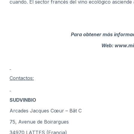
cuando. El sector francés del vino ecológico asciende 
Para obtener más informac
Web:
www.mil
Contactos:
SUDVINBIO
Arcades Jacques Cœur – Bât C
75, Avenue de Boirargues
34970 LATTES (Francia)