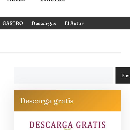
GASTRO
Descargas
El Autor
Bus
Descarga gratis