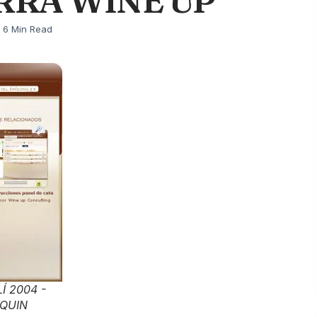
RRA WINE UP
6 Min Read
Í 2004 -
QUIN