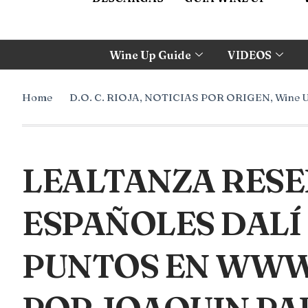
Wine Up Guide
VIDEOS
Home
D.O. C. RIOJA
,
NOTICIAS POR ORIGEN
,
Wine 
LEALTANZA RESE
ESPAÑOLES DALÍ 
PUNTOS EN WWW