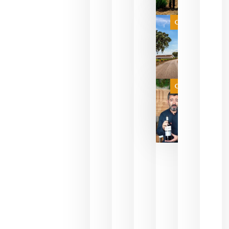
que su
selección
es
Categoría
campeona
del mundo
sin
necesidad
de espera
a que se
juegue la
Categoría
final
julio 16,
2026
La FEV
critica la
reducción
de las
ayudas a
la
promoción
del vino y
alerta del
impacto
para las
bodegas
españolas