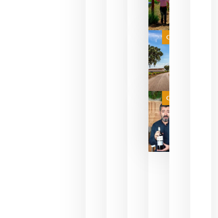
para
celebrar
que su
selección
es
Categoría
campeona
del mundo
sin
necesidad
de espera
a que se
juegue la
Categoría
final
julio 16,
2026
La FEV
critica la
reducción
de las
ayudas a
la
promoción
del vino y
alerta del
impacto
para las