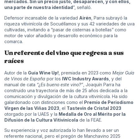
mercados. Sin un precio justo, desaparecen, y con ellos,
una parte de nuestra identidad
”, señaló.
Defensor incansable de la variedad
Airén
, Parra subrayó la
riqueza vitivinícola de Socuéllamos y sus 42 variedades de uva
cultivadas, invitando a “pasar de cisternas a botellas” como
motor de valor añadido y desarrollo económico para la
comarca.
Un referente del vino que regresa a sus
raíces
Autor de la
Guía Wine Up!
, premiada en 2023 como
Mejor Guía
de Vinos de España
por los
IWC Industry Awards
, y del
manual de cata
“¿Es bueno este vino?”
, Joaquín Parra ha
construido una trayectoria de más de 25 años dedicada a la
comunicación y divulgación de la cultura vitivinícola. Ha sido
galardonado con distinciones como el
Premio de Periodismo
Virgen de las Viñas 2023
, el
Tastevin de Cristal 2023
otorgado por la UAES y la
Medalla de Oro al Mérito por la
Difusión de la Cultura Vitivinícola
de la FEAE.
Su experiencia y voz autorizada lo han llevado a ser un
referente nacional, pero el pregón de Manchavino 2025