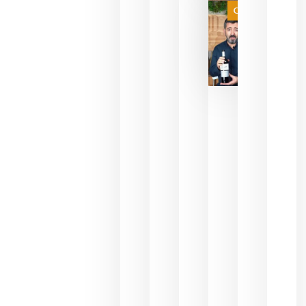
juegue la
Categoría
final
julio 16,
2026
La FEV
critica la
reducción
de las
ayudas a
la
promoción
del vino y
alerta del
impacto
para las
bodegas
españolas
julio 13,
2026
HIP 2027
reunirá en
Madrid al
sector
Horeca
para defini