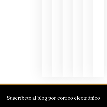
fotográfic
dedicada
al godello
junio 24,
2026
La apuest
de
Bodegas
Hispano
Suizas por
el magnu
que desafí
al
Champagn
junio 24,
2026
Suscríbete al blog por correo electrónico