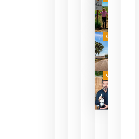
pueden
descorcha
sus vinos
para
celebrar
que su
selección
es
Categoría
campeona
del mundo
sin
necesidad
de espera
a que se
juegue la
Categoría
final
julio 16,
2026
La FEV
critica la
reducción
de las
ayudas a
la
promoción
del vino y
alerta del