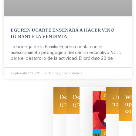
EGUREN UGARTE ENSEÑARÁ A HACER VINO
DURANTE LA VENDIMIA
La bodega de la Familia Eguren cuenta con el
asesoramiento pedagógico del centro educativo NClic
para el desarrollo de la actividad. El próximo 20 de
septiembre 11, 2015
No hay comentarios
Categoría
Descarga
Descarga
Ultimas
Win
gratis
gratis
noticias
up
con
Las 7
bodegas
que ya
Categoría