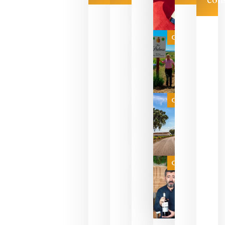
Las 7
bodegas
que ya
Categoría
pueden
descorcha
sus vinos
para
celebrar
que su
selección
es
Categoría
campeona
del mundo
sin
necesidad
de espera
a que se
juegue la
Categoría
final
julio 16,
2026
La FEV
critica la
reducción