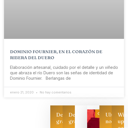
DOMINIO FOURNIER, EN EL CORAZÓN DE
RIBERA DEL DUERO
Elaboración artesanal, cuidado por el detalle y un viñedo
que abraza el río Duero son las señas de identidad de
Dominio Fournier. Berlangas de
enero 21, 2020
No hay comentarios
Categoría
Descarga
Descarga
Ultimas
Win
gratis
gratis
noticias
up
con