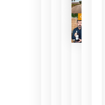
necesidad
de espera
a que se
juegue la
Categoría
final
julio 16,
2026
La FEV
critica la
reducción
de las
ayudas a
la
promoción
del vino y
alerta del
impacto
para las
bodegas
españolas
julio 13,
2026
HIP 2027
reunirá en
Madrid al