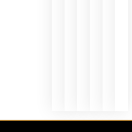
y
Valdeorras
en una
exposició
fotográfic
dedicada
al godello
junio 24,
2026
La apuest
de
Bodegas
Hispano
Suizas por
el magnu
que desafí
al
Champagn
junio 24,
2026