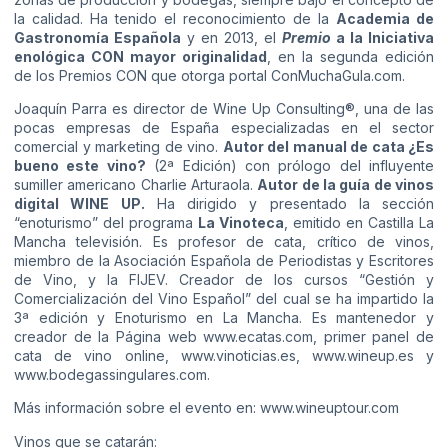
la calidad. Ha tenido el reconocimiento de la
Academia de
Gastronomía Española
y en 2013, el
Premio
a la Iniciativa
enológica CON mayor originalidad
, en la segunda edición
de los Premios CON que otorga portal ConMuchaGula.com.
Joaquín Parra es director de Wine Up Consulting®, una de las
pocas empresas de España especializadas en el sector
comercial y marketing de vino.
Autor del manual de cata ¿Es
bueno este vino?
(2ª Edición) con prólogo del influyente
sumiller americano Charlie Arturaola.
Autor de la guía de vinos
digital
WINE UP
.
Ha dirigido y presentado la sección
“enoturismo” del programa
La Vinoteca
, emitido en Castilla La
Mancha televisión. Es profesor de cata, crítico de vinos,
miembro de la Asociación Española de Periodistas y Escritores
de Vino, y la FIJEV. Creador de los cursos “Gestión y
Comercialización del Vino Español” del cual se ha impartido la
3ª edición y Enoturismo en La Mancha. Es mantenedor y
creador de la Página web www.ecatas.com, primer panel de
cata de vino online, www.vinoticias.es, www.wineup.es y
www.bodegassingulares.com.
Más información sobre el evento en:
www.wineuptour.com
Vinos que se catarán: