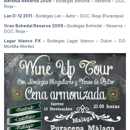
Beronia Reserva 2009
– Bodegas Beronia – Reserva – D.O.C.
Rioja –
Lan D-12 2011
– Bodegas Lan – Autor – D.O.C. Rioja (Puracepa)
Gran Bohedal Reserva 2009 –
Bodegas Bohedal – Reserva –
D.O.C. Rioja –
Lagar blanco PX –
Bodegas Lagar blanco – Dulce – D.O.
Montilla-Moriles