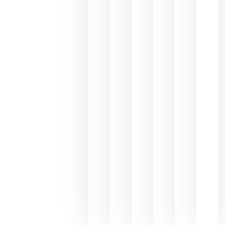
los
Capellane
une Ribera
del Duero
y
Valdeorras
en una
exposició
fotográfic
dedicada
al godello
junio 24,
2026
La apuest
de
Bodegas
Hispano
Suizas por
el magnu
que desafí
al
Champagn
junio 24,
2026