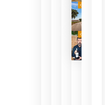
selección
es
Categoría
campeona
del mundo
sin
necesidad
de espera
a que se
juegue la
Categoría
final
julio 16,
2026
La FEV
critica la
reducción
de las
ayudas a
la
promoción
del vino y
alerta del
impacto
para las
bodegas
españolas
julio 13,
2026