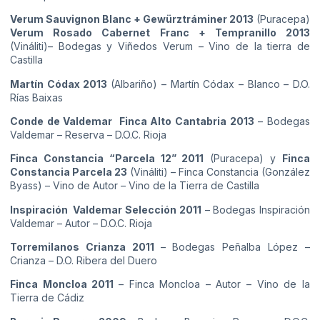
Verum Sauvignon Blanc + Gewürztráminer 2013
(Puracepa)
Verum Rosado Cabernet Franc + Tempranillo 2013
(Vináliti)– Bodegas y Viñedos Verum – Vino de la tierra de
Castilla
Martín Códax 2013
(Albariño) – Martín Códax – Blanco – D.O.
Rías Baixas
Conde de Valdemar Finca Alto Cantabria 2013
– Bodegas
Valdemar – Reserva – D.O.C. Rioja
Finca Constancia “Parcela 12” 2011
(Puracepa) y
Finca
Constancia Parcela 23
(Vináliti) – Finca Constancia (González
Byass) – Vino de Autor – Vino de la Tierra de Castilla
Inspiración Valdemar Selección 2011
– Bodegas Inspiración
Valdemar – Autor – D.O.C. Rioja
Torremilanos Crianza 2011
– Bodegas Peñalba López –
Crianza – D.O. Ribera del Duero
Finca Moncloa 2011
– Finca Moncloa – Autor – Vino de la
Tierra de Cádiz