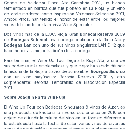
Conde de Valdemar Finca Alto Cantabria 2013, un blanco
fermentado en barrica que fue pionero en La Rioja, y un vino
de corte moderno como Inspiración Valdemar Selección 2011,
Ambos vinos, han tenido el honor de estar entre los mejores
vinos del mundo por la revista Wine Spectator.
Dos vinos más de la D.O.C. Rioja: Gran Bohedal Reserva 2009
de
Bodegas Bohedal
, una bodega boutique en la Rioja Alta y
Bodegas Lan
con uno de sus vinos singulares: LAN D-12 que
hace honor a la mejor tradición de la bodega.
Para terminar, el Wine Up Tour llega a la Rioja Alta, a una de
sus bodegas más emblemáticas y que mejor ha sabido difundir
la historia de la Rioja a través de su nombre:
Bodegas Beronia
con un vino mayúsculo: Beronia Reserva 2009 y otro
sorprendente: Beronia Tempranillo de Elaboración Especial
2011.
Sobre Joaquín Parra Wine Up!
El Wine Up Tour con Bodegas Singulares & Vinos de Autor, es
una propuesta de Enoturismo Inverso que arranca en 2010 con
objeto de difundir la cultura del vino en un formato diferente a
lo establecido hasta la fecha. Se catan varios vinos de diversas
zonas de producción y bodegas, siempre bajo el concepto de