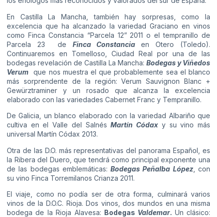
los enólogos más reconocidos y valorados del sur de España.
En Castilla La Mancha, también hay sorpresas, como la
excelencia que ha alcanzado la variedad Graciano en vinos
como Finca Constancia “Parcela 12” 2011 o el tempranillo de
Parcela 23 de
Finca Constancia
en Otero (Toledo).
Continuaremos en Tomelloso, Ciudad Real por una de las
bodegas revelación de Castilla La Mancha:
Bodegas y Viñedos
Verum
que nos muestra el que probablemente sea el blanco
más sorprendente de la región: Verum Sauvignon Blanc +
Gewürztraminer y un rosado que alcanza la excelencia
elaborado con las variedades Cabernet Franc y Tempranillo.
De Galicia, un blanco elaborado con la variedad Albariño que
cultiva en el Valle del Salnés
Martín Códax
y su vino más
universal Martín Códax 2013.
Otra de las D.O. más representativas del panorama Español, es
la Ribera del Duero, que tendrá como principal exponente una
de las bodegas emblemáticas:
Bodegas Peñalba López
, con
su vino Finca Torremilanos Crianza 2011.
El viaje, como no podía ser de otra forma, culminará varios
vinos de la D.O.C. Rioja. Dos vinos, dos mundos en una misma
bodega de la Rioja Alavesa:
Bodegas
Valdemar
.
Un clásico: