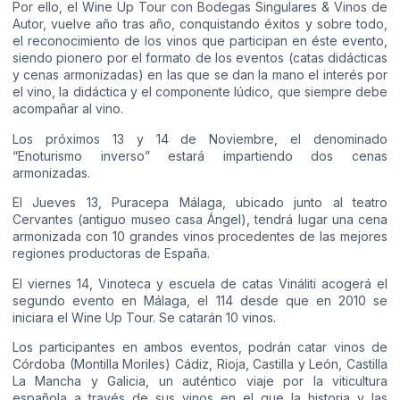
Por ello, el Wine Up Tour con Bodegas Singulares & Vinos de
Autor, vuelve año tras año, conquistando éxitos y sobre todo,
el reconocimiento de los vinos que participan en éste evento,
siendo pionero por el formato de los eventos (catas didácticas
y cenas armonizadas) en las que se dan la mano el interés por
el vino, la didáctica y el componente lúdico, que siempre debe
acompañar al vino.
Los próximos 13 y 14 de Noviembre, el denominado
“Enoturismo inverso” estará impartiendo dos cenas
armonizadas.
El Jueves 13, Puracepa Málaga, ubicado junto al teatro
Cervantes (antiguo museo casa Ángel), tendrá lugar una cena
armonizada con 10 grandes vinos procedentes de las mejores
regiones productoras de España.
El viernes 14, Vinoteca y escuela de catas Vináliti acogerá el
segundo evento en Málaga, el 114 desde que en 2010 se
iniciara el Wine Up Tour. Se catarán 10 vinos.
Los participantes en ambos eventos, podrán catar vinos de
Córdoba (Montilla Moriles) Cádiz, Rioja, Castilla y León, Castilla
La Mancha y Galicia, un auténtico viaje por la viticultura
española a través de sus vinos en el que la historia y las