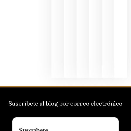
junio 24,
2026
La apuest
de
Bodegas
Hispano
Suizas por
el magnu
que desafí
al
Champagn
junio 24,
2026
Suscríbete al blog por correo electrónico
Suscríbete