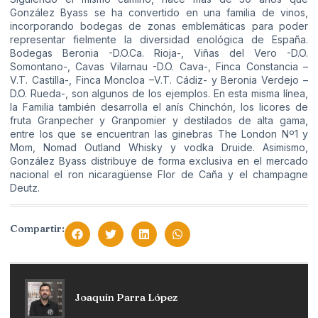
González Byass se ha convertido en una familia de vinos,
incorporando bodegas de zonas emblemáticas para poder
representar fielmente la diversidad enológica de España.
Bodegas Beronia -D.O.Ca. Rioja-, Viñas del Vero -D.O.
Somontano-, Cavas Vilarnau -D.O. Cava-, Finca Constancia –
V.T. Castilla-, Finca Moncloa –V.T. Cádiz- y Beronia Verdejo –
D.O. Rueda-, son algunos de los ejemplos. En esta misma línea,
la Familia también desarrolla el anís Chinchón, los licores de
fruta Granpecher y Granpomier y destilados de alta gama,
entre los que se encuentran las ginebras The London Nº1 y
Mom, Nomad Outland Whisky y vodka Druide. Asimismo,
González Byass distribuye de forma exclusiva en el mercado
nacional el ron nicaragüense Flor de Caña y el champagne
Deutz.
Compartir:
Joaquín Parra López