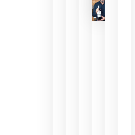
La FEV
critica la
reducción
de las
ayudas a
la
promoción
del vino y
alerta del
impacto
para las
bodegas
españolas
julio 13,
2026
HIP 2027
reunirá en
Madrid al
sector
Horeca
para defini
las
prioridade
de la
hostelería