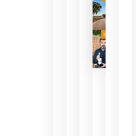
campeona
del mundo
sin
necesidad
de espera
a que se
juegue la
Categoría
final
julio 16,
2026
La FEV
critica la
reducción
de las
ayudas a
la
promoción
del vino y
alerta del
impacto
para las
bodegas
españolas
julio 13,
2026