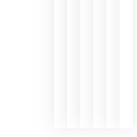
une Ribera
del Duero
y
Valdeorras
en una
exposició
fotográfic
dedicada
al godello
junio 24,
2026
La apuest
de
Bodegas
Hispano
Suizas por
el magnu
que desafí
al
Champagn
junio 24,
2026