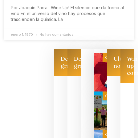
Por Joaquín Parra · Wine Up! El silencio que da forma al
vino En el universo del vino hay procesos que
trascienden la química. La
enero 1, 1970
No hay comentarios
Categoría
Descarga
Descarga
Ultimas
Win
gratis
gratis
noticias
up
con
Las 7
bodegas
que ya
Categoría
pueden
descorcha
sus vinos
para
celebrar
que su
selección
es
Categoría