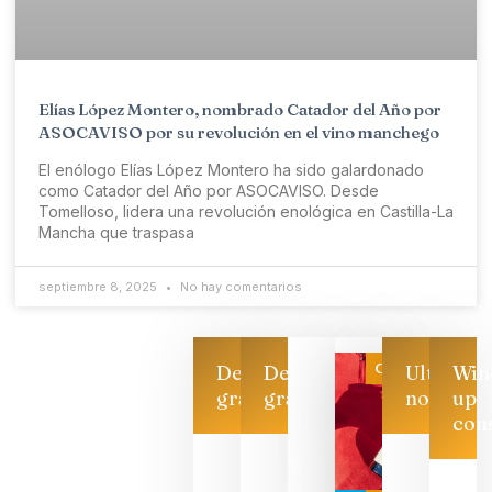
Elías López Montero, nombrado Catador del Año por
ASOCAVISO por su revolución en el vino manchego
El enólogo Elías López Montero ha sido galardonado
como Catador del Año por ASOCAVISO. Desde
Tomelloso, lidera una revolución enológica en Castilla-La
Mancha que traspasa
septiembre 8, 2025
No hay comentarios
Categoría
Descarga
Descarga
Ultimas
Win
gratis
gratis
noticias
up
con
Las 7
bodegas