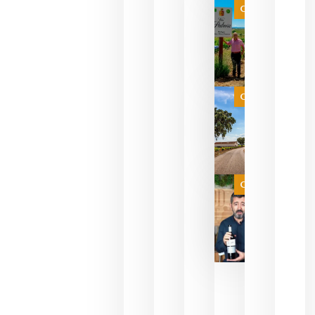
que ya
Categoría
pueden
descorcha
sus vinos
para
celebrar
que su
selección
es
Categoría
campeona
del mundo
sin
necesidad
de espera
a que se
juegue la
Categoría
final
julio 16,
2026
La FEV
critica la
reducción
de las
ayudas a
la
promoción