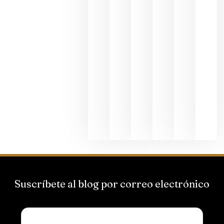
al godello
junio 24,
2026
La apuest
de
Bodegas
Hispano
Suizas por
el magnu
que desafí
al
Champagn
junio 24,
2026
Suscríbete al blog por correo electrónico