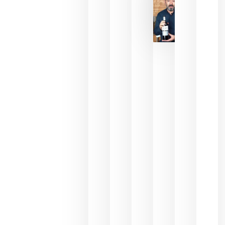
2026
La FEV
critica la
reducción
de las
ayudas a
la
promoción
del vino y
alerta del
impacto
para las
bodegas
españolas
julio 13,
2026
HIP 2027
reunirá en
Madrid al
sector
Horeca
para defini
las
prioridade
de la