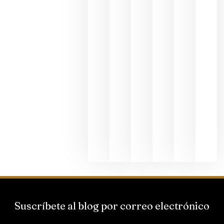
fotográfic
dedicada
al godello
junio 24,
2026
La apuest
de
Bodegas
Hispano
Suizas por
el magnu
que desafí
al
Champagn
junio 24,
2026
Suscríbete al blog por correo electrónico