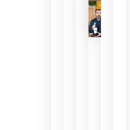
juegue la
Categoría
final
julio 16,
2026
La FEV
critica la
reducción
de las
ayudas a
la
promoción
del vino y
alerta del
impacto
para las
bodegas
españolas
julio 13,
2026
HIP 2027
reunirá en
Madrid al
sector
Horeca
para defini