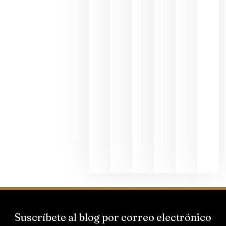
en una
exposició
fotográfic
dedicada
al godello
junio 24,
2026
La apuest
de
Bodegas
Hispano
Suizas por
el magnu
que desafí
al
Champagn
junio 24,
2026
Suscríbete al blog por correo electrónico