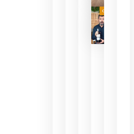
a que se
juegue la
Categoría
final
julio 16,
2026
La FEV
critica la
reducción
de las
ayudas a
la
promoción
del vino y
alerta del
impacto
para las
bodegas
españolas
julio 13,
2026
HIP 2027
reunirá en
Madrid al
sector
Horeca