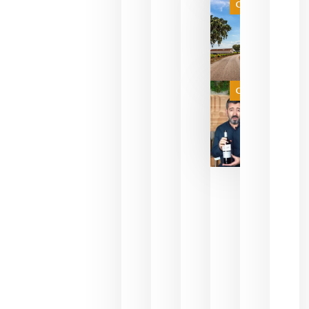
es
Categoría
campeona
del mundo
sin
necesidad
de espera
a que se
juegue la
Categoría
final
julio 16,
2026
La FEV
critica la
reducción
de las
ayudas a
la
promoción
del vino y
alerta del
impacto
para las
bodegas
españolas
julio 13,
2026