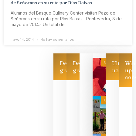
de Señorans en su ruta por Rías Baixas
Alumnos del Basque Culinary Center visitan Pazo de
Señorans en su ruta por Rías Baixas Pontevedra, 8 de
mayo de 2014.- Un total de
mayo 14, 2014
No hay comentarios
Categoría
Descarga
Descarga
Ultimas
Win
gratis
gratis
noticias
up
con
Las 7
bodegas
que ya
Categoría
pueden
descorcha
sus vinos
para
celebrar
que su
selección