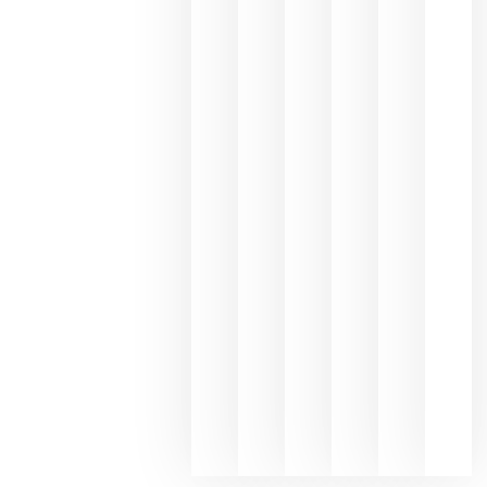
los
Capellane
une Ribera
del Duero
y
Valdeorras
en una
exposició
fotográfic
dedicada
al godello
junio 24,
2026
La apuest
de
Bodegas
Hispano
Suizas por
el magnu
que desafí
al
Champagn
junio 24,
2026