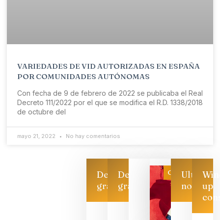
VARIEDADES DE VID AUTORIZADAS EN ESPAÑA
POR COMUNIDADES AUTÓNOMAS
Con fecha de 9 de febrero de 2022 se publicaba el Real
Decreto 111/2022 por el que se modifica el R.D. 1338/2018
de octubre del
mayo 21, 2022
No hay comentarios
Categoría
Descarga
Descarga
Ultimas
Win
gratis
gratis
noticias
up
con
Las 7