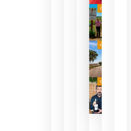
bodegas
que ya
Categoría
pueden
descorcha
sus vinos
para
celebrar
que su
selección
es
Categoría
campeona
del mundo
sin
necesidad
de espera
a que se
juegue la
Categoría
final
julio 16,
2026
La FEV
critica la
reducción
de las
ayudas a
la