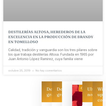
DESTILERÍAS ALTOSA, HEREDEROS DE LA
EXCELENCIA EN LA PRODUCCIÓN DE BRANDY
EN TOMELLOSO
Calidad, tradición y vanguardia son los tres pilares sobre
los que trabaja destilerías Altosa. Fundada en 1965 por
Juan Antonio López Ramirez, cuya familia viene
octubre 25, 2019
No hay comentarios
Categoría
Descarga
Descarga
Ultimas
Win
gratis
gratis
noticias
up
con