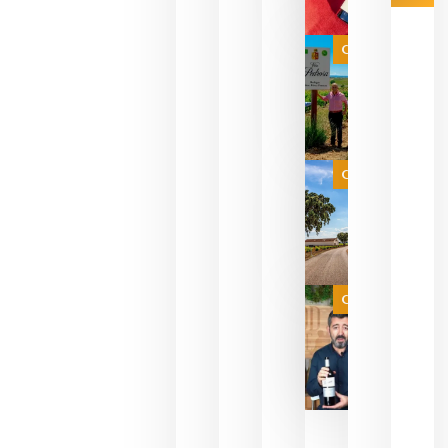
Las 7
bodegas
que ya
Categoría
pueden
descorcha
sus vinos
para
celebrar
que su
selección
es
Categoría
campeona
del mundo
sin
necesidad
de espera
a que se
juegue la
Categoría
final
julio 16,
2026
La FEV
critica la
reducción
de las
ayudas a