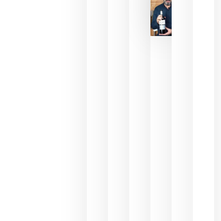
La FEV
critica la
reducción
de las
ayudas a
la
promoción
del vino y
alerta del
impacto
para las
bodegas
españolas
julio 13,
2026
HIP 2027
reunirá en
Madrid al
sector
Horeca
para defini
las
prioridade
de la