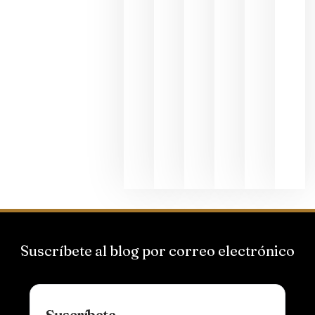
junio 24,
2026
La apuest
de
Bodegas
Hispano
Suizas por
el magnu
que desafí
al
Champagn
junio 24,
2026
Suscríbete al blog por correo electrónico
Suscríbete