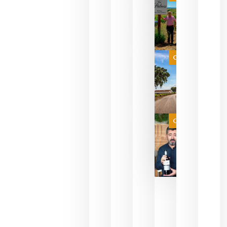
descorcha
sus vinos
para
celebrar
que su
selección
es
Categoría
campeona
del mundo
sin
necesidad
de espera
a que se
juegue la
Categoría
final
julio 16,
2026
La FEV
critica la
reducción
de las
ayudas a
la
promoción
del vino y
alerta del