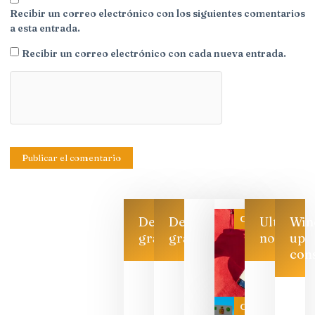
Recibir un correo electrónico con los siguientes comentarios
a esta entrada.
Recibir un correo electrónico con cada nueva entrada.
Categoría
Descarga
Descarga
Ultimas
Win
gratis
gratis
noticias
up
con
Las 7
bodegas
que ya
Categoría
pueden