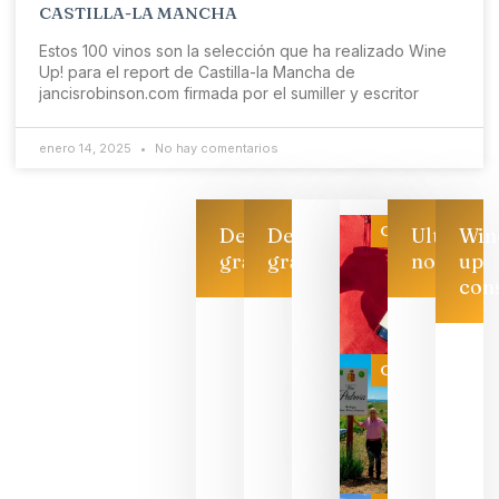
CASTILLA-LA MANCHA
Estos 100 vinos son la selección que ha realizado Wine
Up! para el report de Castilla-la Mancha de
jancisrobinson.com firmada por el sumiller y escritor
enero 14, 2025
No hay comentarios
Categoría
Descarga
Descarga
Ultimas
Win
gratis
gratis
noticias
up
con
Las 7
bodegas
que ya
Categoría
pueden
descorcha
sus vinos
para
celebrar
que su
selección