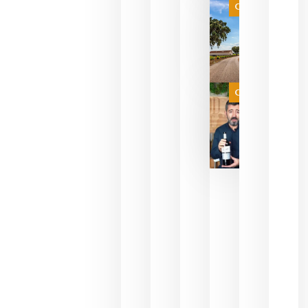
es
Categoría
campeona
del mundo
sin
necesidad
de espera
a que se
juegue la
Categoría
final
julio 16,
2026
La FEV
critica la
reducción
de las
ayudas a
la
promoción
del vino y
alerta del
impacto
para las
bodegas
españolas
julio 13,
2026