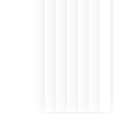
los
Capellane
une Ribera
del Duero
y
Valdeorras
en una
exposició
fotográfic
dedicada
al godello
junio 24,
2026
La apuest
de
Bodegas
Hispano
Suizas por
el magnu
que desafí
al
Champagn
junio 24,
2026