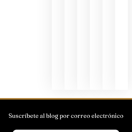
dedicada
al godello
junio 24,
2026
La apuest
de
Bodegas
Hispano
Suizas por
el magnu
que desafí
al
Champagn
junio 24,
2026
Suscríbete al blog por correo electrónico