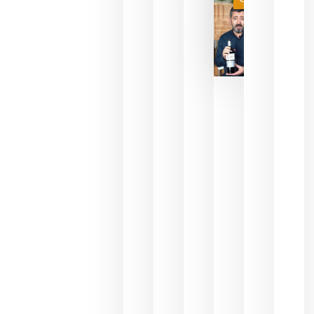
julio 16,
2026
La FEV
critica la
reducción
de las
ayudas a
la
promoción
del vino y
alerta del
impacto
para las
bodegas
españolas
julio 13,
2026
HIP 2027
reunirá en
Madrid al
sector
Horeca
para defini
las