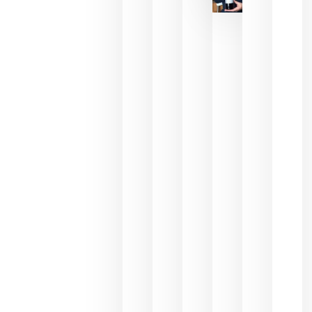
para
celebrar
que su
selección
es
campeona
del mundo
sin
necesidad
de espera
a que se
juegue la
final
julio 16,
2026
La FEV
critica la
reducción
de las
ayudas a
la
promoción
del vino y
alerta del
impacto
para las