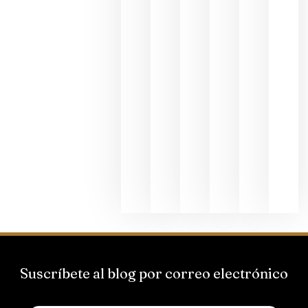
hostelería
julio 8, 20
Pago de
los
Capellane
une Ribera
del Duero
y
Valdeorras
en una
exposició
fotográfic
dedicada
al godello
junio 24,
2026
Suscríbete al blog por correo electrónico