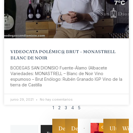
VIDEOCATA POLÉMIC@ BRUT – MONASTRELL
BLANC DE NOIR
BODEGAS SAN DIONISIO Fuente-Álamo (Albacete
Variedades: MONASTRELL – Blanc de Noir Vino
espumoso – Brut Enólogo: Rubén Granado IGP Vino de la
tierra de Castilla
junio 29, 2021
No hay comentarios
1
2
3
4
5
Categoría
Descarga
Descarga
Ultimas
Win