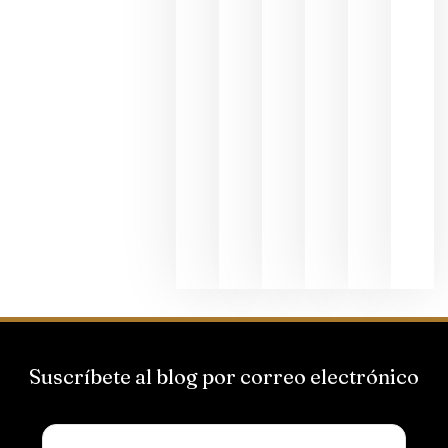
al godello
junio 24,
2026
La apuest
de
Bodegas
Hispano
Suizas por
el magnu
que desafí
al
Champagn
junio 24,
2026
Suscríbete al blog por correo electrónico