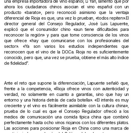
una empresa importadora de vino español, Li Yan, lamentó que por
ahora los ciudadanos chinos asocian el vino español con un
producto «barato», pero reconoció asimismo que la ventaja
diferencial de Rioja es que, una vez lo prueban, «todos repiten».
El
director general del Consejo Regulador, José Luis Lapuente,
explicó que el consumidor chino «aun tiene dificultades para
reconocer la región» y para que tome consciencia de los vinos
que ofrece «hay que comunicarse con los profesionales del
sector». «Ya son varios los estudios independientes que
reconocen que el vino de la D.O.Ca. Rioja no es suficientemente
conocido, pero que, una vez se prueba, obtiene el más alto índice
de fidelidad”.
Ante el reto que supone la diferenciación, Lapuente señaló que,
frente a la competencia, «Rioja ofrece vinos con autenticidad y
verdad, no solamente en cuanto a garantías, sino que hay un
entorno y una historia detrás de cada botella». «El interés es muy
creciente y el vino es fácilmente asimilable con la cultura china»,
prueba de lo cual es que el Consejo Regulador ofreció a los
medios de comunicación una comida típica china que combinó
perfectamente hasta ocho vinos riojanos con los diferentes platos.
Las acciones para posicionar Rioja en China como una marca de