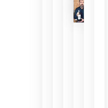
julio 16,
2026
La FEV
critica la
reducción
de las
ayudas a
la
promoción
del vino y
alerta del
impacto
para las
bodegas
españolas
julio 13,
2026
HIP 2027
reunirá en
Madrid al
sector
Horeca
para defini
las
prioridade