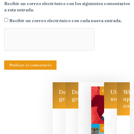
Recibir un correo electrónico con los siguientes comentarios
a esta entrada.
Recibir un correo electrónico con cada nueva entrada.
Categoría
Descarga
Descarga
Ultimas
Win
gratis
gratis
noticias
up
con
Las 7
bodegas
que ya
Categoría
pueden