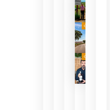
descorcha
sus vinos
para
celebrar
que su
selección
es
Categoría
campeona
del mundo
sin
necesidad
de espera
a que se
juegue la
Categoría
final
julio 16,
2026
La FEV
critica la
reducción
de las
ayudas a
la
promoción
del vino y
alerta del