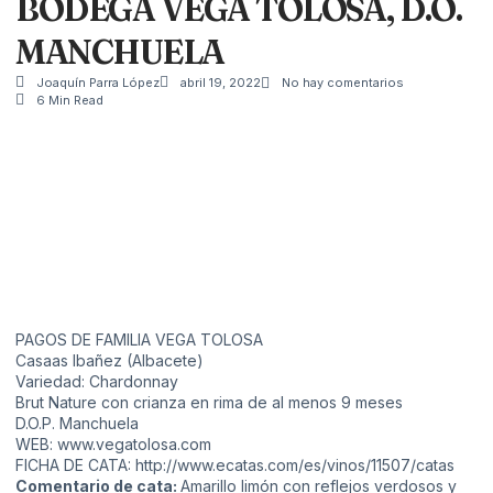
BODEGA VEGA TOLOSA, D.O.
MANCHUELA
Joaquín Parra López
abril 19, 2022
No hay comentarios
6 Min Read
PAGOS DE FAMILIA VEGA TOLOSA
Casaas Ibañez (Albacete)
Variedad: Chardonnay
Brut Nature con crianza en rima de al menos 9 meses
D.O.P. Manchuela
WEB:
www.vegatolosa.com
F
ICHA DE CATA:
http://www.ecatas.com/es/vinos/11507/catas
Comentario de cata:
Amarillo limón con reflejos verdosos y