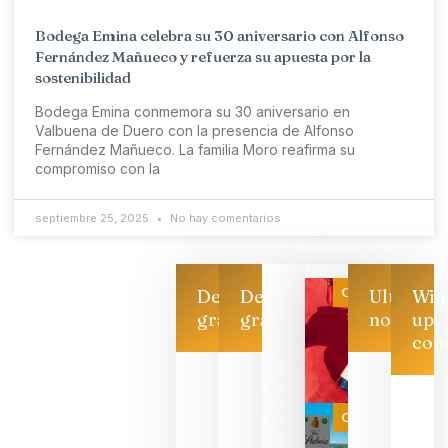
Bodega Emina celebra su 30 aniversario con Alfonso
Fernández Mañueco y refuerza su apuesta por la
sostenibilidad
Bodega Emina conmemora su 30 aniversario en
Valbuena de Duero con la presencia de Alfonso
Fernández Mañueco. La familia Moro reafirma su
compromiso con la
septiembre 25, 2025
No hay comentarios
Categoría
Descarga
Descarga
Ultimas
Win
gratis
gratis
noticias
up
con
Las 7
bodegas
que ya
Categoría
pueden
descorcha