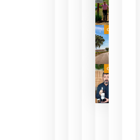
sus vinos
para
celebrar
que su
selección
es
Categoría
campeona
del mundo
sin
necesidad
de espera
a que se
juegue la
Categoría
final
julio 16,
2026
La FEV
critica la
reducción
de las
ayudas a
la
promoción
del vino y
alerta del
impacto