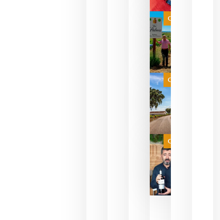
Las 7
bodegas
que ya
Categoría
pueden
descorcha
sus vinos
para
celebrar
que su
selección
es
Categoría
campeona
del mundo
sin
necesidad
de espera
a que se
juegue la
Categoría
final
julio 16,
2026
La FEV
critica la
reducción
de las
ayudas a
la