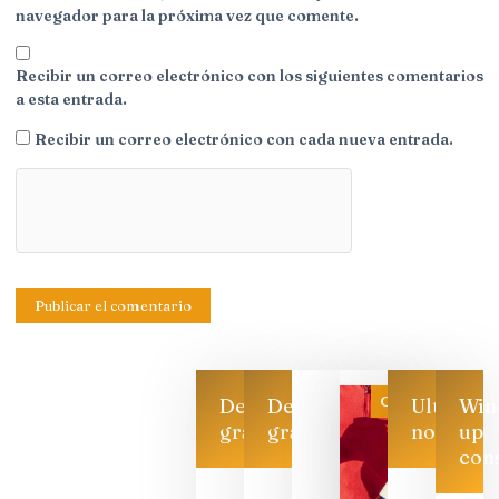
navegador para la próxima vez que comente.
Recibir un correo electrónico con los siguientes comentarios
a esta entrada.
Recibir un correo electrónico con cada nueva entrada.
Categoría
Descarga
Descarga
Ultimas
Win
gratis
gratis
noticias
up
con